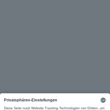
Ihre Ansprechpartner
Noel Schmieder
Sales
Development Representative 
Health & Care | d.velop AG