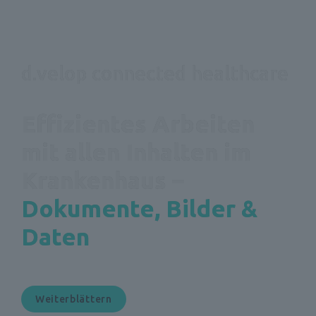
d.velop connected healthcare
Effizientes Arbeiten 
mit allen Inhalten im 
Krankenhaus – 
Dokumente, Bilder & 
Daten
Weiterblättern