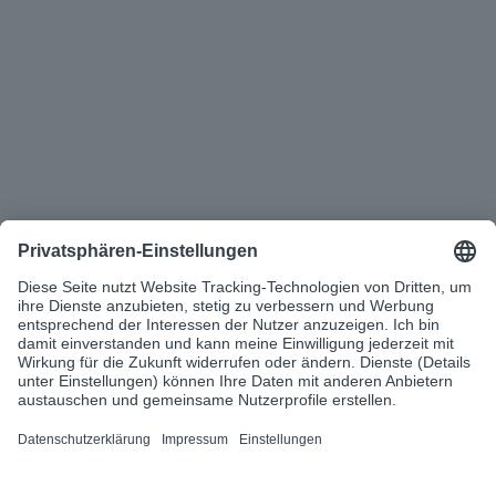
Ihre Ansprechpartnerin
Noel Schmieder 
Account Executive

Health & Care | d.velop AG
Termin vereinbaren
info@d-velop.de
|
+49 2542 9307-0