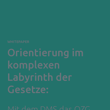
WHITEPAPER
Orientierung im

komplexen 
Labyrinth der 
Gesetze:
Mit dem DMS das OZG 