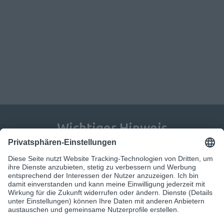
Wichtiger Hinweis
Jegliche Inhalte in diesem Whitepaper dienen nur der 
allgemeinen Information; sie stellen insbesondere keine 
Rechtsberatung dar. Auch weisen wir darauf hin, dass die 
bereitgestellten Inhalte keine anwaltliche Beratung 
ersetzen können. Es wird keine Gewähr für die 
Richtigkeit, Vollständigkeit und Aktualität der auf diesen 
Seiten enthaltenen Informationen übernommen.