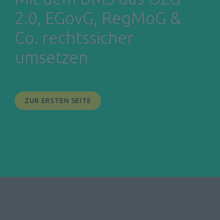
2.0, EGovG, RegMoG & 
Co. rechtssicher 
umsetzen
ZUR ERSTEN SEITE