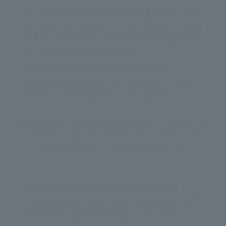
Ein DMS unterstützt die Einhaltung des EU Data 
Act, indem es sicheren und kontrollierten Zugang 
zu Daten ermöglicht und die Nachverfolgbarkeit 
der Datennutzung gewährleistet
Es liefert die Integration von Daten aus 
verschiedenen Quellen und Systemen, um eine 
zentrale Datenverwaltung zu ermöglichen
Grundsätze zur ordnungsmäßigen Führung und 
Aufbewahrung von Büchern, Aufzeichnungen 
und Unterlagen in elektronischer Form
Ein DMS gewährleistet die revisionssichere 
Archivierung von Dokumenten gemäß den GoBD
Unterstützung bei der Einhaltung der GoBD durch 