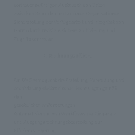
vertrauenswürdigen Austausch von Daten 
zwischen Behörden und anderen Organisationen
Sicherstellung der Verfügbarkeit und Integrität von 
Daten durch revisionssichere Archivierung und 
Zugriffskontrollen
E-Rechnungspflicht
Ein DMS ermöglicht die Erstellung, Verwaltung und 
Archivierung elektronischer Rechnungen gemäß 
den 

gesetzlichen Anforderungen
Automatisierung von Workflows der Eingangs- 
und Ausgangsrechnungsbearbeitung zur 
Effizienzsteigerung