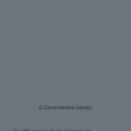
strukturierte und nachvollziehbare 
Dokumentenverwaltung
Europäische Datenschutz-Grundverordnung
Ein DMS bietet Funktionen wie Verschlüsselung, 
Zugriffskontrollen und Audit-Trails, um die 
Einhaltung der DSGVO zu gewährleisten
Unterstützung bei der Umsetzung des Rechts auf 
Löschung personenbezogener Daten
E-Government-Gesetz
Ein DMS ermöglicht die elektronische 