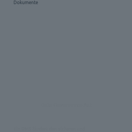
Dokumente
Data Governance Act
Ein DMS fördert den sicheren und 