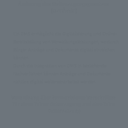
Änderung des Onlinezugangsgesetzes 
(OZGÄndG)
Ein DMS ermöglicht die Digitalisierung und Online-
Bereitstellung von Verwaltungsleistungen, wodurch 
Bürger Anträge und Dokumente digital einreichen 
können
Durch die Integration von DMS in bestehende 
Fachverfahren können Anträge und Dokumente 
nahtlos digital weiterverarbeitet werden
Verordnung über harmonisierte Vorschriften 
für einen fairen Datenzugang und eine faire 
Datennutzung