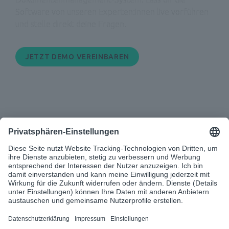
Software von unseren Experten:innen live vorführen 
und stelle direkt deine Fragen.

JETZT DEMO VEREINBAREN
info@d-velop.de
|
+49 2542 9307-0