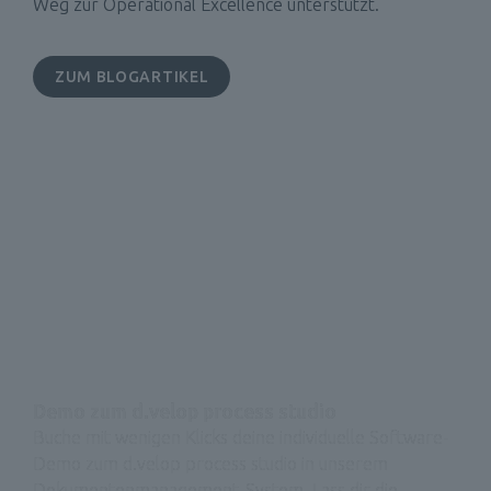
Weg zur Operational Excellence unterstützt.
ZUM BLOGARTIKEL
Demo zum d.velop process studio
Buche mit wenigen Klicks deine individuelle Software-
Demo zum d.velop process studio in unserem 
Dokumentenmanagement-System. Lass dir die 