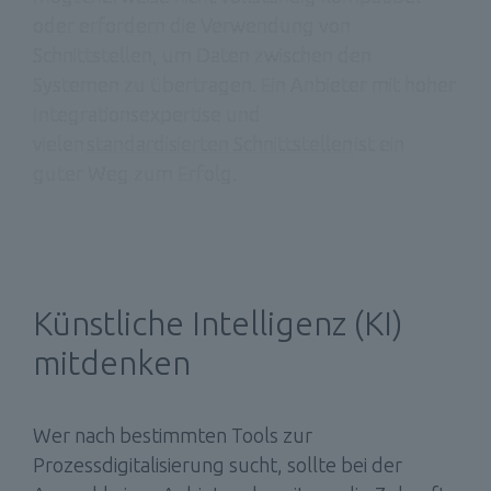
oder erfordern die Verwendung von 
Schnittstellen, um Daten zwischen den 
Systemen zu übertragen. Ein Anbieter mit hoher 
Integrationsexpertise und 
vielen 
standardisierten Schnittstellen
 ist ein 
guter Weg zum Erfolg.
Künstliche Intelligenz (KI) 
mitdenken 
Wer nach bestimmten Tools zur 
Prozessdigitalisierung sucht, sollte bei der 