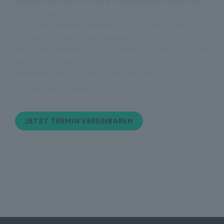
Wünschen Sie sich eine individuelle Beratung?
Kein Problem! Vereinbaren Sie einfach einen Termin 
für ein kostenloses, speziell auf Ihre Bedürfnisse 
zugeschnittenes Beratungsgespräch. Gerne gehen wir 
mit Ihnen gemeinsam Ihre Anwendungsfälle durch und 
versuche den optimalen, digitalen Prozess zu 
entwickeln. Wir freuen uns auf den Austausch!
Content@d-velop.de
JETZT TERMIN VEREINBAREN