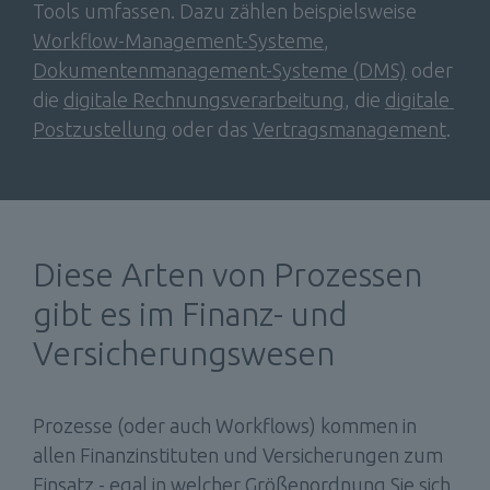
Tools umfassen. Dazu zählen beispielsweise 
Workflow-Management-Systeme
, 
Dokumentenmanagement-Systeme (DMS)
 oder 
die 
digitale Rechnungsverarbeitung
, die 
digitale 
Postzustellung
 oder das 
Vertragsmanagement
.
Diese Arten von Prozessen 
gibt es im Finanz- und 
Versicherungswesen 
Prozesse (oder auch Workflows) kommen in 
allen Finanzinstituten und Versicherungen zum 
Einsatz - egal in welcher Größenordnung Sie sich 