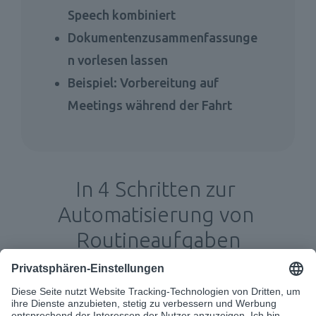
Speech kombiniert 
Dokumentenzusammenfassunge
n vorlesen lassen 
Beispiel: Vorbereitung auf 
Meetings während der Fahrt 
In 4 Schritten zur 
Automatisierung von 
Routineaufgaben