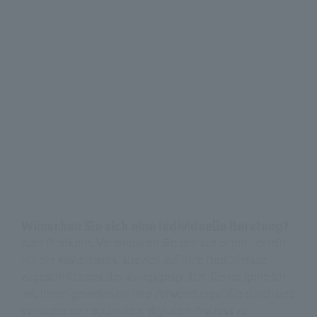
Wünschen Sie sich eine individuelle Beratung?
Kein Problem! Vereinbaren Sie einfach einen Termin 
für ein kostenloses, speziell auf Ihre Bedürfnisse 
zugeschnittenes Beratungsgespräch. Gerne gehe ich 
mit Ihnen gemeinsam Ihre Anwendungsfälle durch und 
versuche den optimalen, digitalen Prozess zu 