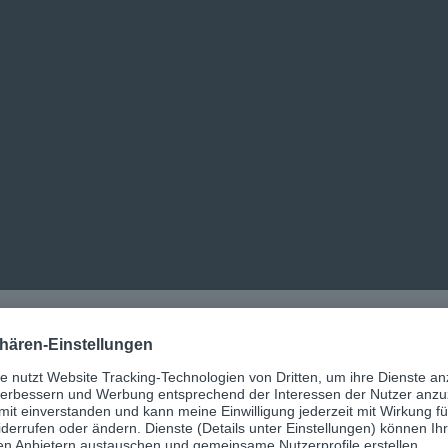
en Partner zu finden, mit dem wir ko
t und unsere Bedürfnisse zu 100 Proz
r ein stabiles Unternehmen und einen
nktioniert diese enge Zusammenarbeit
gut.“
Anita Fülöp //
erung muss 
halten