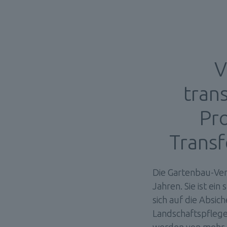
V
trans
Pro
 die 
velop
Transf
 
Die Gartenbau-Vers
Jahren. Sie ist ei
sich auf die Absic
Landschaftspflegeb