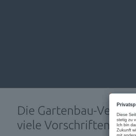
„Es ist schwierig, ein
die Flexibilität stimm
Mit d.velop haben wi
gefunden - deshalb fu
Die Gartenbau-Versich
viele Vorschriften ein