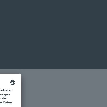
mmunizieren können, wo 
ent abgedeckt werden. 
 sehr guten Partner 
 seit 12 Jahren sehr 