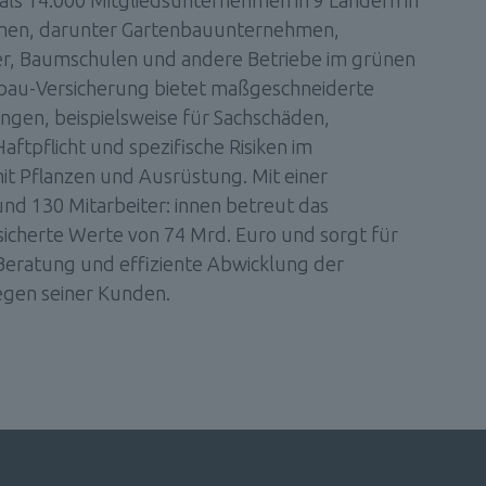
ls 14.000 Mitgliedsunternehmen in 9 Ländern in 
en, darunter Gartenbauunternehmen, 
r, Baumschulen und andere Betriebe im grünen 
nbau-Versicherung bietet maßgeschneiderte 
ngen, beispielsweise für Sachschäden, 
aftpflicht und spezifische Risiken im 
Pflanzen und Ausrüstung. Mit einer 
nd 130 Mitarbeiter: innen betreut das 
cherte Werte von 74 Mrd. Euro und sorgt für 
eratung und effiziente Abwicklung der 
egen seiner Kunden.