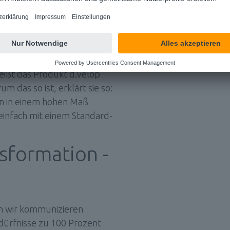
ung den Software-Produkten 
 Smart Explorer 
ratorin der Gartenbau-
 
ßt das Produkt d.velop 
das so ist, erklärt sie so: 
n in einem hohen Maß 
, einfach mit einem Standard-
sformation - 
em wir kommunizieren 
dürfnisse zu 100 Prozent 