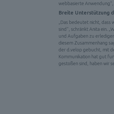
webbasierte Anwendung", fr
Breite Unterstützung d
„Das bedeutet nicht, dass w
sind", schränkt Anita ein.
und Aufgaben zu erledigen.
diesem Zusammenhang sagt s
der d.velop gebucht, mit d
Kommunikation hat gut fun
gestoßen sind, haben wir 
rsicherung: Seit 12 Jahre
Ansprechpartner