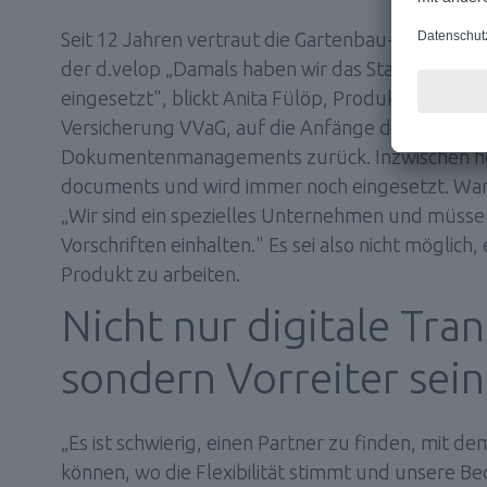
Seit 12 Jahren vertraut die Gartenbau-Versicher
der d.velop „Damals haben wir das Startpaket d3
eingesetzt", blickt Anita Fülöp, Produktadminist
Versicherung VVaG, auf die Anfänge des digitalen
Dokumentenmanagements zurück. Inzwischen hei
documents und wird immer noch eingesetzt. Warum 
„Wir sind ein spezielles Unternehmen und müsse
Vorschriften einhalten." Es sei also nicht möglich
Produkt zu arbeiten.
Nicht nur digitale Tran
sondern Vorreiter sein
„Es ist schwierig, einen Partner zu finden, mit d
können, wo die Flexibilität stimmt und unsere Be