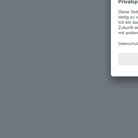
✔ Kosten sparen
✔ Zeit zurückgewinnen
✔ 
Kunden:innenzufriedenheit fö
✔ Umweltressourcen schonen
✔ Medienbrüche abschaffen
 DEMO BUCHEN