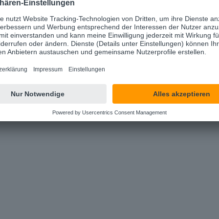
Konto & Dokum
Dokumente gehen durc
Besitz der Mietenden 
rdern
Schluss mit One-W
Immobilienverwaltung 
können Ihnen ebenfal
Durch Versch
Identifikationskrite
Dokumenten e
Made in German
Die d.velop postbox