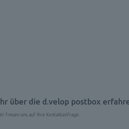
Service und Dokumente
Deutschla
intuitive und auto
Dokumenten 
Kunden:innenerle
r über die d.velop postbox erfahr
ir freuen uns auf Ihre Kontaktanfrage.