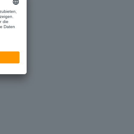
ente gehören dem 
h Sphärenübergang in den 
oder Servicedienstleister 
über.
ay Kommunikation von 
zu Mietenden. Mieter:innen 
ls Unterlagen zuschicken.
lüsselungen und 
rien wird das Teilen von 
ine Leichtigkeit.
y - Safe in Germany
 ist ein deutscher Cloud-