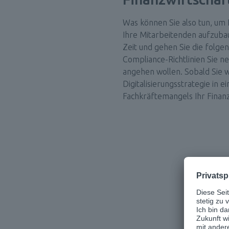
Was können Sie also tun, um 
Ihre Mitarbeitenden aufzubau
Zeit und gehen Sie die folgen
Compliance-Richtlinien Sie n
angehen wollen. Sobald Sie w
Digitalisierungsstrategie in 
Fachkräftemangels Ihr Finanz