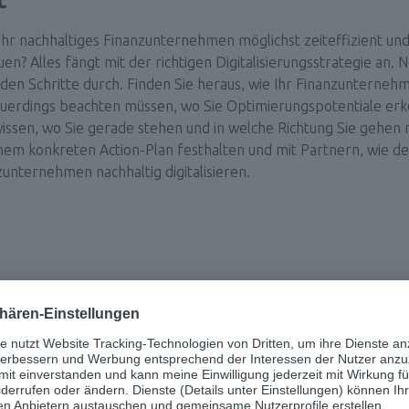
Ihr nachhaltiges Finanzunternehmen möglichst zeiteffizient un
en? Alles fängt mit der richtigen Digitalisierungsstrategie an.
den Schritte durch. Finden Sie heraus, wie Ihr Finanzunternehme
euerdings beachten müssen, wo Sie Optimierungspotentiale erke
issen, wo Sie gerade stehen und in welche Richtung Sie gehen 
einem konkreten Action-Plan festhalten und mit Partnern, wie der
unternehmen nachhaltig digitalisieren.