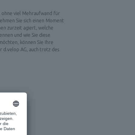
d ohne viel Mehraufwand für 
 Nehmen Sie sich einen Moment 
n zurzeit agiert, welche 
nnen und wie Sie diese 
möchten, können Sie Ihre 
 d.velop AG, auch trotz des 